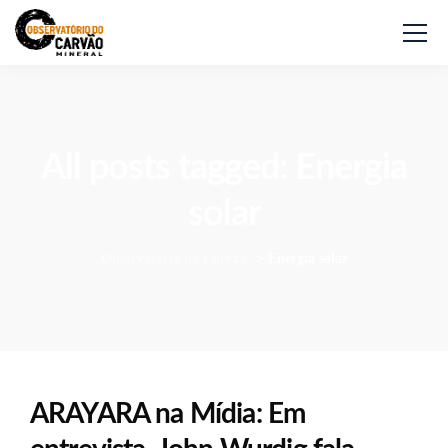
All posts tagged: Energia
solar
Observatório do Carvão
>
Energia solar
ARAYARA na Mídia: Em