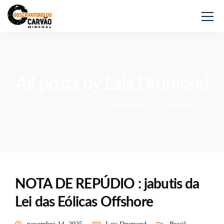
All posts by Lais Drumond
Observatório do Carvão
>
Articles by: Lais Drumond
NOTA DE REPÚDIO : jabutis da
Lei das Eólicas Offshore