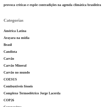
provoca críticas e expõe contradições na agenda climática brasileira
Categorias
América Latina
Arayara na mídia
Brasil
Candiota
Carvão
Carvão Mineral
Carvão no mundo
COESUS
Combustíveis fósseis
Complexo Termoelétrico Jorge Lacerda
COP26