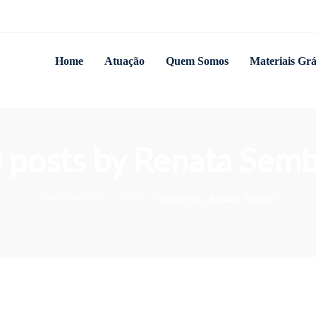
Home
Atuação
Quem Somos
Materiais Grá
l posts by Renata Sem
Observatório do Carvão
>
Articles by: Renata Sembay