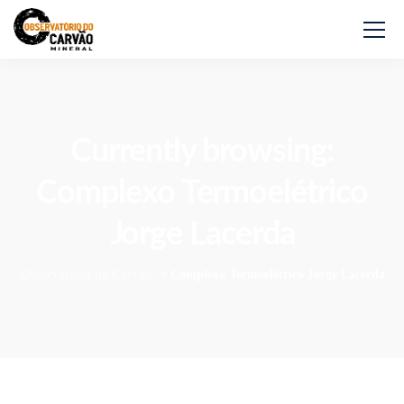
Currently browsing:
Complexo Termoelétrico
Jorge Lacerda
Observatório do Carvão
>
Complexo Termoelétrico Jorge Lacerda