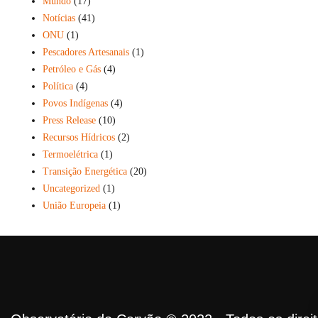
Mundo
(17)
Notícias
(41)
ONU
(1)
Pescadores Artesanais
(1)
Petróleo e Gás
(4)
Política
(4)
Povos Indígenas
(4)
Press Release
(10)
Recursos Hídricos
(2)
Termoelétrica
(1)
Transição Energética
(20)
Uncategorized
(1)
União Europeia
(1)