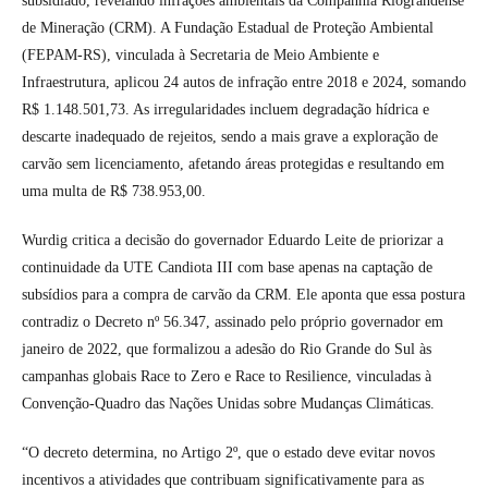
subsidiado, revelando infrações ambientais da Companhia Riograndense
de Mineração (CRM). A Fundação Estadual de Proteção Ambiental
(FEPAM-RS), vinculada à Secretaria de Meio Ambiente e
Infraestrutura, aplicou 24 autos de infração entre 2018 e 2024, somando
R$ 1.148.501,73. As irregularidades incluem degradação hídrica e
descarte inadequado de rejeitos, sendo a mais grave a exploração de
carvão sem licenciamento, afetando áreas protegidas e resultando em
uma multa de R$ 738.953,00.
Wurdig critica a decisão do governador Eduardo Leite de priorizar a
continuidade da UTE Candiota III com base apenas na captação de
subsídios para a compra de carvão da CRM. Ele aponta que essa postura
contradiz o Decreto nº 56.347, assinado pelo próprio governador em
janeiro de 2022, que formalizou a adesão do Rio Grande do Sul às
campanhas globais Race to Zero e Race to Resilience, vinculadas à
Convenção-Quadro das Nações Unidas sobre Mudanças Climáticas.
“O decreto determina, no Artigo 2º, que o estado deve evitar novos
incentivos a atividades que contribuam significativamente para as