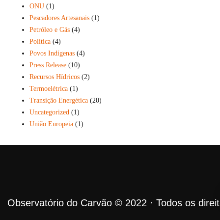
ONU
(1)
Pescadores Artesanais
(1)
Petróleo e Gás
(4)
Política
(4)
Povos Indígenas
(4)
Press Release
(10)
Recursos Hídricos
(2)
Termoelétrica
(1)
Transição Energética
(20)
Uncategorized
(1)
União Europeia
(1)
Observatório do Carvão © 2022 · Todos os direi