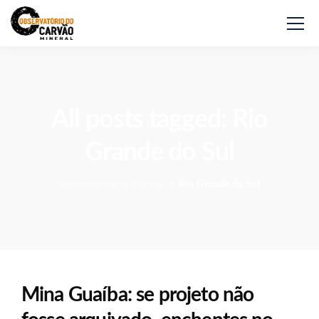
All posts tagged: Rio
Grande do Sul
Observatório do Carvão
>
Rio Grande do Sul
Mina Guaíba: se projeto não