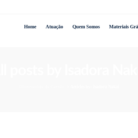
Home
Atuação
Quem Somos
Materiais Grá
ll posts by Isadora Nak
Observatório do Carvão
>
Articles by: Isadora Nakai