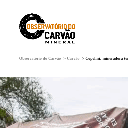
Observatório do Carvão
>
Carvão
>
Copelmi: mineradora terá que pres