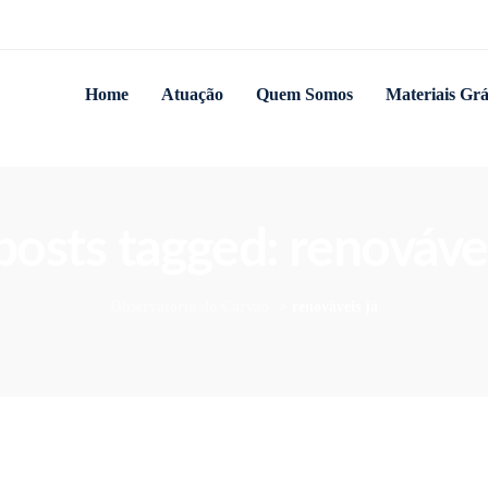
Home
Atuação
Quem Somos
Materiais Grá
 posts tagged: renovávei
Observatório do Carvão
>
renováveis já