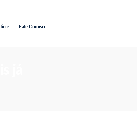
ficos
Fale Conosco
s já