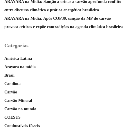
ARAYARA na Mídia: Sanção a usinas a carvão aprofunda conflito
entre discurso climático e prática energética brasileira
ARAYARA na Mídia: Após COP30, sanção da MP do carvão
provoca críticas e expõe contradições na agenda climática brasileira
Categorias
América Latina
Arayara na mídia
Brasil
Candiota
Carvão
Carvão Mineral
Carvão no mundo
COESUS
Combustíveis fósseis