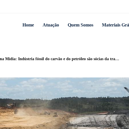
Home
Atuação
Quem Somos
Materiais Grá
ndústria fóssil do carvão e do petróleo são sócias da tragédia climática gaúcha (por Juliano Bueno de Araújo)