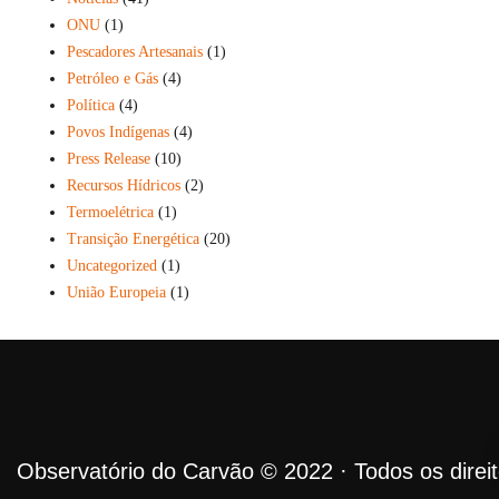
ONU
(1)
Pescadores Artesanais
(1)
Petróleo e Gás
(4)
Política
(4)
Povos Indígenas
(4)
Press Release
(10)
Recursos Hídricos
(2)
Termoelétrica
(1)
Transição Energética
(20)
Uncategorized
(1)
União Europeia
(1)
Observatório do Carvão © 2022 · Todos os direi