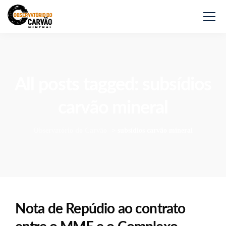
All posts tagged: subsídios
carvão mineral
Observatório do Carvão
>
subsídios carvão mineral
Nota de Repúdio ao contrato