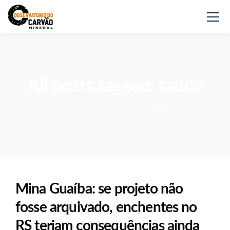
All posts tagged: saúde
Observatório do Carvão
>
saúde
Mina Guaíba: se projeto não
fosse arquivado, enchentes no
RS teriam consequências ainda