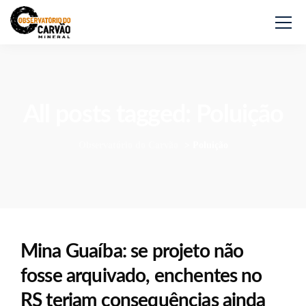
All posts tagged: Poluição
Observatório do Carvão
>
Poluição
Mina Guaíba: se projeto não
fosse arquivado, enchentes no
RS teriam consequências ainda