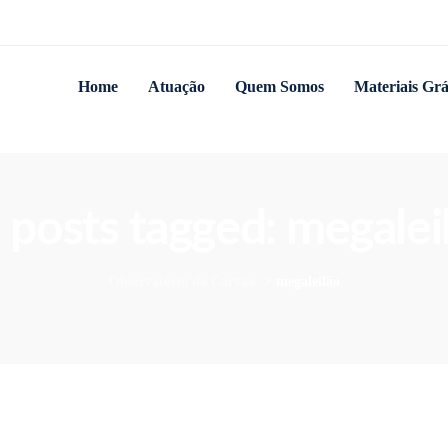
Home
Atuação
Quem Somos
Materiais Grá
l posts tagged: megalei
Observatório do Carvão
>
megaleilão