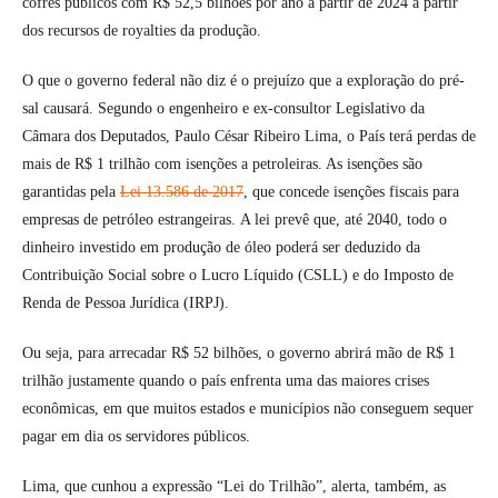
cofres públicos com R$ 52,5 bilhões por ano a partir de 2024 a partir
dos recursos de royalties da produção.
O que o governo federal não diz é o prejuízo que a exploração do pré-
sal causará. Segundo o engenheiro e ex-consultor Legislativo da
Câmara dos Deputados, Paulo César Ribeiro Lima, o País terá perdas de
mais de R$ 1 trilhão com isenções a petroleiras. As isenções são
garantidas pela
Lei 13.586 de 2017
, que concede isenções fiscais para
empresas de petróleo estrangeiras. A lei prevê que, até 2040, todo o
dinheiro investido em produção de óleo poderá ser deduzido da
Contribuição Social sobre o Lucro Líquido (CSLL) e do Imposto de
Renda de Pessoa Jurídica (IRPJ).
Ou seja, para arrecadar R$ 52 bilhões, o governo abrirá mão de R$ 1
trilhão justamente quando o país enfrenta uma das maiores crises
econômicas, em que muitos estados e municípios não conseguem sequer
pagar em dia os servidores públicos.
Lima, que cunhou a expressão “Lei do Trilhão”, alerta, também, as