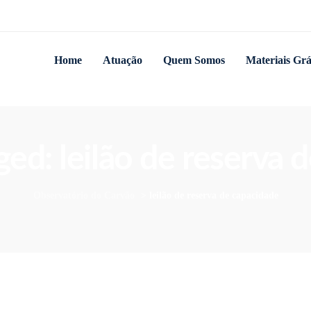
Home
Atuação
Quem Somos
Materiais Grá
ged: leilão de reserva
Observatório do Carvão
>
leilão de reserva de capacidade