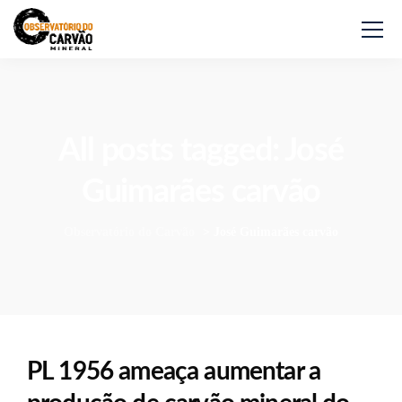
All posts tagged: José
Guimarães carvão
Observatório do Carvão
>
José Guimarães carvão
PL 1956 ameaça aumentar a