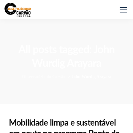
All posts tagged: John
Wurdig Arayara
Observatório do Carvão
>
John Wurdig Arayara
Mobilidade limpa e sustentável