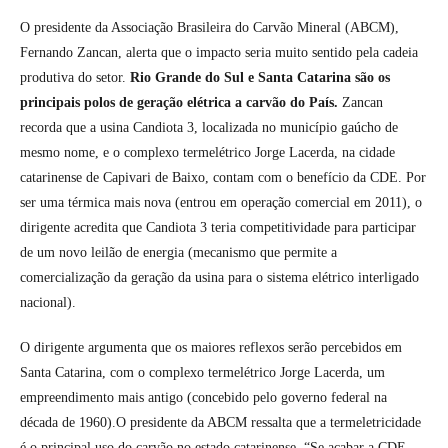
O presidente da Associação Brasileira do Carvão Mineral (ABCM),
Fernando Zancan, alerta que o impacto seria muito sentido pela cadeia
produtiva do setor.
Rio Grande do Sul e Santa Catarina são os
principais polos de geração elétrica a carvão do País.
Zancan
recorda que a usina Candiota 3, localizada no município gaúcho de
mesmo nome, e o complexo termelétrico Jorge Lacerda, na cidade
catarinense de Capivari de Baixo, contam com o benefício da CDE. Por
ser uma térmica mais nova (entrou em operação comercial em 2011), o
dirigente acredita que Candiota 3 teria competitividade para participar
de um novo leilão de energia (mecanismo que permite a
comercialização da geração da usina para o sistema elétrico interligado
nacional).
O dirigente argumenta que os maiores reflexos serão percebidos em
Santa Catarina, com o complexo termelétrico Jorge Lacerda, um
empreendimento mais antigo (concebido pelo governo federal na
década de 1960).O presidente da ABCM ressalta que a termeletricidade
é o principal uso do carvão no estado catarinense. “Se acabar a CDE,