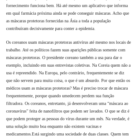
fornecimento funciona bem. Há até mesmo um aplicativo que informa
em qual farmácia próxima ainda se pode conseguir máscaras. Acho que
as máscaras protetoras fornecidas na Ásia a toda a população
contribuíram decisivamente para conter a epidemia.
Os coreanos usam máscaras protetoras antivírus até mesmo nos locais de
trabalho. Até os políticos fazem suas aparições públicas somente com
máscaras protetoras. O presidente coreano também a usa para dar o
exemplo, incluindo em suas entrevistas coletivas. Na Coreia quem não a
usa é repreendido. Na Europa, pelo contrário, frequentemente se diz
que não servem para muita coisa, o que é um absurdo. Por que então os
médicos usam as máscaras protetoras? Mas é preciso trocar de máscara
frequentemente, porque quando umedecem perdem sua função
filtradora. Os coreanos, entretanto, já desenvolveram uma “máscara ao
coronavírus” feita de nanofiltros que podem ser lavados. O que se diz é
que podem proteger as pessoas do vírus durante um mês. Na verdade, é
uma solução muito boa enquanto não existem vacinas e
medicamentos.Está surgindo uma sociedade de duas classes. Quem tem