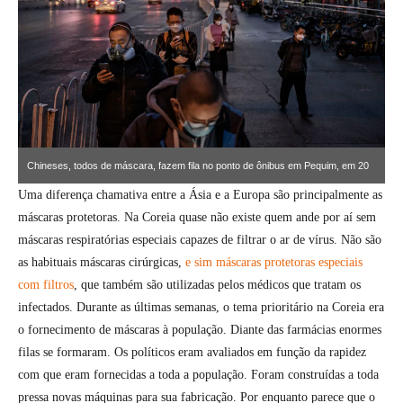
Chineses, todos de máscara, fazem fila no ponto de ônibus em Pequim, em 20
de março.KEVIN FRAYER / GETTY IMAGES
Uma diferença chamativa entre a Ásia e a Europa são principalmente as
máscaras protetoras. Na Coreia quase não existe quem ande por aí sem
máscaras respiratórias especiais capazes de filtrar o ar de vírus. Não são
as habituais máscaras cirúrgicas,
e sim máscaras protetoras especiais
com filtros
, que também são utilizadas pelos médicos que tratam os
infectados. Durante as últimas semanas, o tema prioritário na Coreia era
o fornecimento de máscaras à população. Diante das farmácias enormes
filas se formaram. Os políticos eram avaliados em função da rapidez
com que eram fornecidas a toda a população. Foram construídas a toda
pressa novas máquinas para sua fabricação. Por enquanto parece que o