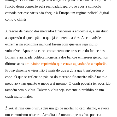
função dessa comoção pela realidade.Espero que após a comoção
causada por esse vírus não chegue à Europa um regime policial digital
como o chinês.
A reação de pânico dos mercados financeiros à epidemia é, além disso,
a expressão daquele pânico que já é inerente a eles. As convulsões
extremas na economia mundial fazem com que essa seja muito
vulnerável. Apesar da curva constantemente crescente do índice das
Bolsas, a arriscada política monetária dos bancos emissores gerou nos
últimos anos
um pânico reprimido que estava aguardando a explosão
.
Provavelmente o vírus não é mais do que a gota que transbordou o
copo. O que se reflete no pânico do mercado financeiro não é tanto o
medo ao vírus quanto o medo a si mesmo. O crash poderia ter ocorrido
também sem o vírus. Talvez o vírus seja somente o prelúdio de um
crash muito maior.
Žižek afirma que o vírus deu um golpe mortal no capitalismo, e evoca
um comunismo obscuro. Acredita até mesmo que o vírus poderia