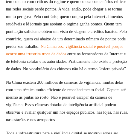
tem contato com críticos do regime e quem coloca comentários críticos
nas redes sociais perde pontos. A vida, então, pode chegar a se tornar
muito perigosa. Pelo contrário, quem compra pela Internet alimentos
saudáveis e lê jornais que apoiam o regime ganha pontos. Quem tem
pontuação suficiente obtém um visto de viagem e créditos baratos. Pelo
contrário, quem cai abaixo de um determinado número de pontos pode
perder seu trabalho.
Na China essa vigilância social é possível porque
ocorre uma irrestrita troca de dados
entre os fornecedores da Internet e
de telefonia celular e as autoridades. Praticamente não existe a proteção
de dados. No vocabulário dos chineses não há o termo “esfera privada”.
Na China existem 200 milhões de câmeras de vigilância, muitas delas
com uma técnica muito eficiente de reconhecimento facial. Captam até
mesmo as pintas no rosto. Não é possível escapar da câmera de
vigilância. Essas câmeras dotadas de inteligência artificial podem
observar e avaliar qualquer um nos espaços públicos, nas lojas, nas ruas,
nas estações e nos aeroportos.
Toda a infraestrutura para a vigilância digital se mostrou agora ser