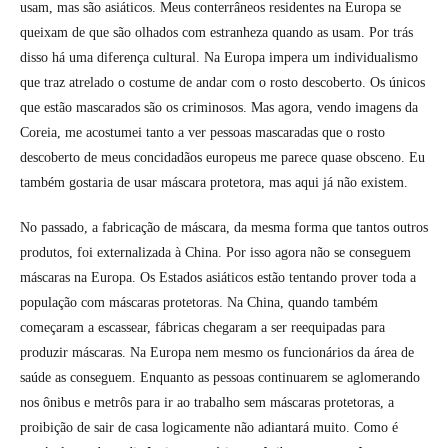
usam, mas são asiáticos. Meus conterrâneos residentes na Europa se
queixam de que são olhados com estranheza quando as usam. Por trás
disso há uma diferença cultural. Na Europa impera um individualismo
que traz atrelado o costume de andar com o rosto descoberto. Os únicos
que estão mascarados são os criminosos. Mas agora, vendo imagens da
Coreia, me acostumei tanto a ver pessoas mascaradas que o rosto
descoberto de meus concidadãos europeus me parece quase obsceno. Eu
também gostaria de usar máscara protetora, mas aqui já não existem.
No passado, a fabricação de máscara, da mesma forma que tantos outros
produtos, foi externalizada à China. Por isso agora não se conseguem
máscaras na Europa. Os Estados asiáticos estão tentando prover toda a
população com máscaras protetoras. Na China, quando também
começaram a escassear, fábricas chegaram a ser reequipadas para
produzir máscaras. Na Europa nem mesmo os funcionários da área de
saúde as conseguem. Enquanto as pessoas continuarem se aglomerando
nos ônibus e metrôs para ir ao trabalho sem máscaras protetoras, a
proibição de sair de casa logicamente não adiantará muito. Como é