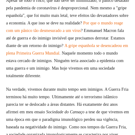
Apesar de todo o risco, que não deve ser minimizado, o pânico desatado
pela pandemia de coronavírus é desproporcional. Nem mesmo a “gripe
PRESIDENTIAL BLUE H
espanhola”, que foi muito mais letal, teve efeitos tão devastadores sobre
a economia. A que isso se deve na realidade?
Por que o mundo reage
com um pânico tão desmesurado a um vírus
? Emmanuel Macron fala
até de guerra e do inimigo invisível que precisamos derrotar. Estamos
diante de um retorno do inimigo?
A gripe espanhola se desencadeou em
plena Primeira Guerra Mundial
. Naquele momento todo o mundo
estava cercado de inimigos. Ninguém teria associado a epidemia com
uma guerra e um inimigo. Mas hoje vivemos em uma sociedade
totalmente diferente.
Na verdade, vivemos durante muito tempo sem inimigos. A Guerra Fria
terminou há muito tempo. Ultimamente até o terrorismo islâmico
parecia ter se deslocado a áreas distantes. Há exatamente dez anos
afirmei em meu ensaio
Sociedade do Cansaço
a tese de que vivemos em
uma época em que o paradigma imunológico perdeu sua vigência,
baseada na negatividade do inimigo. Como nos tempos da Guerra Fria,
a sociedade organizada imunologicamente se caracteriza por viver