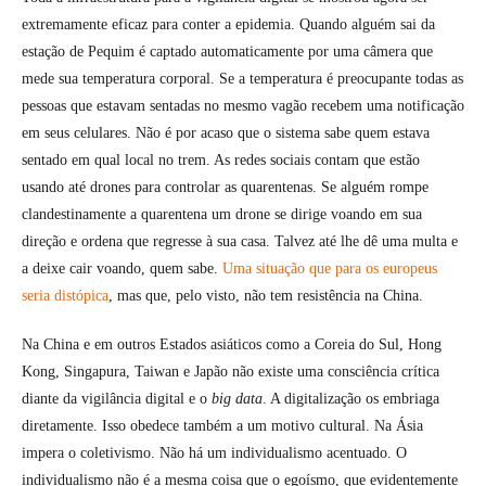
extremamente eficaz para conter a epidemia. Quando alguém sai da
estação de Pequim é captado automaticamente por uma câmera que
mede sua temperatura corporal. Se a temperatura é preocupante todas as
pessoas que estavam sentadas no mesmo vagão recebem uma notificação
em seus celulares. Não é por acaso que o sistema sabe quem estava
sentado em qual local no trem. As redes sociais contam que estão
usando até drones para controlar as quarentenas. Se alguém rompe
clandestinamente a quarentena um drone se dirige voando em sua
direção e ordena que regresse à sua casa. Talvez até lhe dê uma multa e
a deixe cair voando, quem sabe.
Uma situação que para os europeus
seria distópica
, mas que, pelo visto, não tem resistência na China.
Na China e em outros Estados asiáticos como a Coreia do Sul, Hong
Kong, Singapura, Taiwan e Japão não existe uma consciência crítica
diante da vigilância digital e o
big data
. A digitalização os embriaga
diretamente. Isso obedece também a um motivo cultural. Na Ásia
impera o coletivismo. Não há um individualismo acentuado. O
individualismo não é a mesma coisa que o egoísmo, que evidentemente