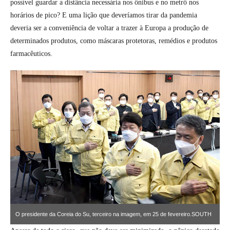
possível guardar a distância necessária nos ônibus e no metrô nos
horários de pico? E uma lição que deveríamos tirar da pandemia
deveria ser a conveniência de voltar a trazer à Europa a produção de
determinados produtos, como máscaras protetoras, remédios e produtos
farmacêuticos.
O presidente da Coreia do Su, terceiro na imagem, em 25 de fevereiro.SOUTH
KOREAN PRESIDENTIAL BLUE HOUSE/GETTY IMAGES / SOUTH KOREAN