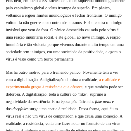
Pois bem, em meio a essa sociedade tão enfraquecida imunologicamente
pelo capitalismo global o vírus irrompe de supetão. Em pânico,
voltamos a erguer limites imunológicos e fechar fronteiras. O inimigo
voltou. Já não guerreamos contra nós mesmos. E sim contra o inimigo
invisível que vem de fora. O pânico desmedido causado pelo vírus é
uma reação imunitária social, e até global, ao novo inimigo. A reação
imunitária é tão violenta porque vivemos durante muito tempo em uma
sociedade sem inimigos, em uma sociedade da positividade, e agora o
vírus é visto como um terror permanente.
Mas há outro motivo para o tremendo pânico. Novamente tem a ver
com a digitalização. A digitalização elimina a realidade,
a realidade é
experimentada graças à resistência que oferece
, e que também pode ser
dolorosa. A digitalização, toda a cultura do “like”, suprime a
negatividade da resistência. E na época pós-fática das
fake news
e
dos
deepfakes
surge uma apatia à realidade. Dessa forma, aqui é um
vírus real e não um vírus de computador, e que causa uma comoção. A
realidade, a resistência, volta a se fazer notar no formato de um vírus
inimigo. A violenta e exagerada reação de pânico ao vírus se explica em