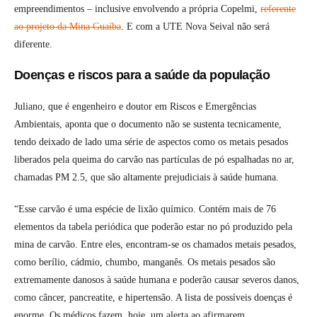
empreendimentos – inclusive envolvendo a própria Copelmi,
referente
ao projeto da Mina Guaíba
. E com a UTE Nova Seival não será
diferente.
Doenças e riscos para a saúde da população
Juliano, que é engenheiro e doutor em Riscos e Emergências
Ambientais, aponta que o documento não se sustenta tecnicamente,
tendo deixado de lado uma série de aspectos como os metais pesados
liberados pela queima do carvão nas partículas de pó espalhadas no ar,
chamadas PM 2.5, que são altamente prejudiciais à saúde humana.
“Esse carvão é uma espécie de lixão químico. Contém mais de 76
elementos da tabela periódica que poderão estar no pó produzido pela
mina de carvão. Entre eles, encontram-se os chamados metais pesados,
como berílio, cádmio, chumbo, manganês. Os metais pesados são
extremamente danosos à saúde humana e poderão causar severos danos,
como câncer, pancreatite, e hipertensão. A lista de possíveis doenças é
enorme. Os médicos fazem, hoje, um alerta ao afirmarem