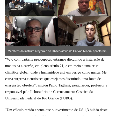
Membros do Instituto Arayara e do Observatório do Carvão Mineral apontaram
riscos e questionaram relatórios
“Vejo com bastante preocupação estarmos discutindo a instalação de
uma usina a carvão, em pleno século 21, e em meio a uma crise
climática global, onde a humanidade está em perigo como nunca. Me
causa surpresa e entristece que estejamos discutindo uma fonte de
energia tão obsoleta”, iniciou Paulo Tagliani, pesquisador, professor e
responsável pelo Laboratório de Gerenciamento Costeiro da
Universidade Federal do Rio Grande (FURG).
“Um cálculo rápido aponta que o investimento de U$ 1,3 bilhão desse