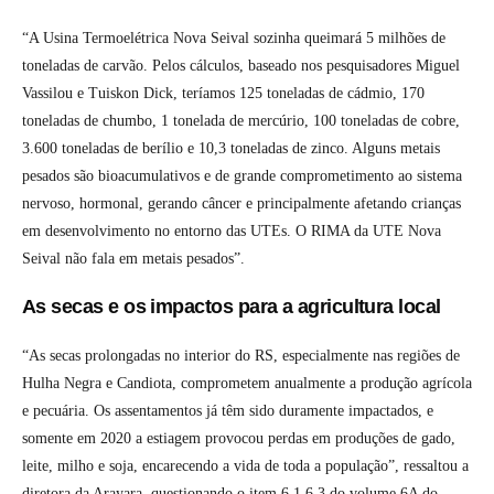
“A Usina Termoelétrica Nova Seival sozinha queimará 5 milhões de
toneladas de carvão. Pelos cálculos, baseado nos pesquisadores Miguel
Vassilou e Tuiskon Dick, teríamos 125 toneladas de cádmio, 170
toneladas de chumbo, 1 tonelada de mercúrio, 100 toneladas de cobre,
3.600 toneladas de berílio e 10,3 toneladas de zinco. Alguns metais
pesados são bioacumulativos e de grande comprometimento ao sistema
nervoso, hormonal, gerando câncer e principalmente afetando crianças
em desenvolvimento no entorno das UTEs. O RIMA da UTE Nova
Seival não fala em metais pesados”.
As secas e os impactos para a agricultura local
“As secas prolongadas no interior do RS, especialmente nas regiões de
Hulha Negra e Candiota, comprometem anualmente a produção agrícola
e pecuária. Os assentamentos já têm sido duramente impactados, e
somente em 2020 a estiagem provocou perdas em produções de gado,
leite, milho e soja, encarecendo a vida de toda a população”, ressaltou a
diretora da Arayara, questionando o item 6.1.6.3 do volume 6A do