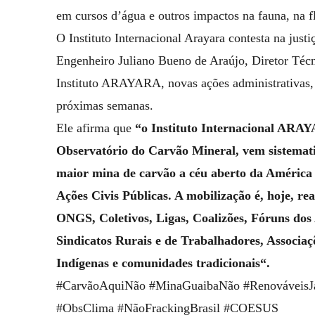
em cursos d’água e outros impactos na fauna, na fl
O Instituto Internacional Arayara contesta na justi
Engenheiro Juliano Bueno de Araújo, Diretor Téc
Instituto ARAYARA, novas ações administrativas, ju
próximas semanas.
Ele afirma que
“o Instituto Internacional A
Observatório do Carvão Mineral, vem sistemati
maior mina de carvão a céu aberto da América 
Ações Civis Públicas. A mobilização é, hoje, re
ONGS, Coletivos, Ligas, Coalizões, Fóruns dos 
Sindicatos Rurais e de Trabalhadores, Associaç
Indígenas e comunidades tradicionais“.
#CarvãoAquiNão #MinaGuaibaNão #RenováveisJá
#ObsClima #NãoFrackingBrasil #COESUS