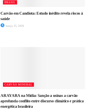
BRASIL
Carvão em Candiota: Estudo inédito revela riscos à
saúde
março 25, 2026
CARVÃO MINERAL
ARAYARA na Mídia: Sanção a usinas a carvão
aprofunda conflito entre discurso climático e prática
energética brasileira