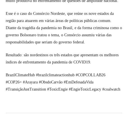
muito produtiva no enfrentamento de questões de amplitude nacional.
Esse é o caso do Consórcio Nordeste, que reúne os nove estados da
região para atuarem em várias áreas de políticas públicas comum.
Diante da tragédia da pandemia no Brasil, e da forma criminosa como o
governo Bolsonaro tratou o tema, o Consórcio assumiu várias das
responsabilidades que seriam do governo federal.
Resultado: são nordestinos os três estados que apresentam os melhores
índices de enfrentamento da pandemia de COVID19.
BrazilClimateHub #brazilclimateactionhub #COPCOLLAB26
#COP26= #Arayara #ObsdoCarvão #EmDefesadaVida
#TransiçãoJustTransition #ToxicEngie #EngieToxicLegacy #coalwatch