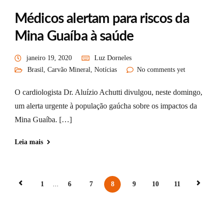
Médicos alertam para riscos da
Mina Guaíba à saúde
janeiro 19, 2020
Luz Dorneles
Brasil
,
Carvão Mineral
,
Notícias
No comments yet
O cardiologista Dr. Aluízio Achutti divulgou, neste domingo,
um alerta urgente à população gaúcha sobre os impactos da
Mina Guaíba. […]
Leia mais
1
...
6
7
8
9
10
11