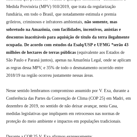
Medida Provisória (MPV) 910/2019, que trata da regularização
fundiária, em todo o Brasil, que notadamente estimula e premia
grileiros, criminosos e infratores ambientais,
não somente, mas
sobretudo na Amazônia, com facilidades, incentivos, anistias e
descontos inaceitáveis para aquisição de título da terra ilegalmente
ocupada. De acordo com estudos da Esalq/USP e UFMG *serão 43
milhões de hectares de terras públicas
(equivalente aos Estados de
São Paulo e Paraná juntos), apenas na Amazônia Legal, onde se aplicam
as regras dessa MPV, e 35% de todo o desmatamento ocorrido entre
2018/19 na região ocorreu justamente nessas áreas.
Nesse sentido lembramos compromisso assumido por V. Exa, durante a
Conferência das Partes da Convenção de Clima (COP 25) em Madri, em
dezembro de 2019, no sentido de não deixar avançar, nesta Casa,
medidas legislativas que impliquem em retrocessos nas normas de
proteção do meio ambiente e impactos em populações tradicionais.
Durante a COP 25 V. Exa afirmou expressamente: