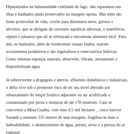
Hipnotizados na luminosidade cintilante do lago, não reparamos nas
ilhas e banhados ainda preservados na margem oposta. Mas estes são
fonte primordial de vida, creche para diminutos seres, girinos e
alevinos, que se abrigam de correntes aquáticas adversas, e mamíferos,
répteis e pássaros que ali se refrescam e encontram alimento fácil. Para
nós, os banhados, além de fornecerem visuais lindos, nutrem
ecossistemas produtivos e são reguladores e reservatórios hídricos.
Como imensas esponjas naturais, absorvem, filtram, armazenam e
disponibilizam água.
Já sobrevivente a dragagens e aterros, efluentes domésticos e industriais,
o delta vive sob o premente risco de ter seu nível alterado por
rebaixamento do lençol freático adjacente ou ser acidificado e
contaminado por pirita e misturas de até 170 minerais. Caso se
concretize a Mina Guaíba, com seus 4,5 mil hectares _ cinco bairros
Sarandi a somente 535 metros de suas margens, fragiliza-se mais a
habitabilidade, o abastecimento de água, peixes, arroz e a pureza do ar
regional.