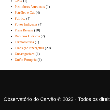
ONU
(1)
Pescadores Artesanais
(1)
Petróleo e Gás
(4)
Política
(4)
Povos Indígenas
(4)
Press Release
(10)
Recursos Hídricos
(2)
Termoelétrica
(1)
Transição Energética
(20)
Uncategorized
(1)
União Europeia
(1)
Observatório do Carvão © 2022 · Todos os direi