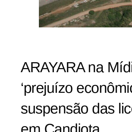
ARAYARA na Mídi
‘prejuízo econômic
suspensão das li
em Candiota