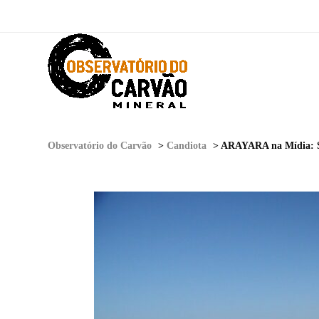
Observatório do Carvão
>
Candiota
>
ARAYARA na Mídia: Sob argumento