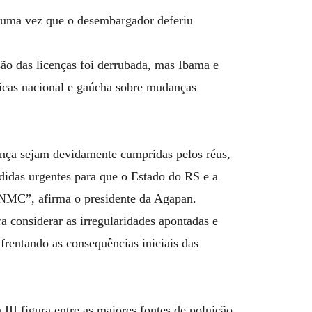
, uma vez que o desembargador deferiu
são das licenças foi derrubada, mas Ibama e
ticas nacional e gaúcha sobre mudanças
nça sejam devidamente cumpridas pelos réus,
idas urgentes para que o Estado do RS e a
NMC”, afirma o presidente da Agapan.
a considerar as irregularidades apontadas e
frentando as consequências iniciais das
III figura entre as maiores fontes de poluição