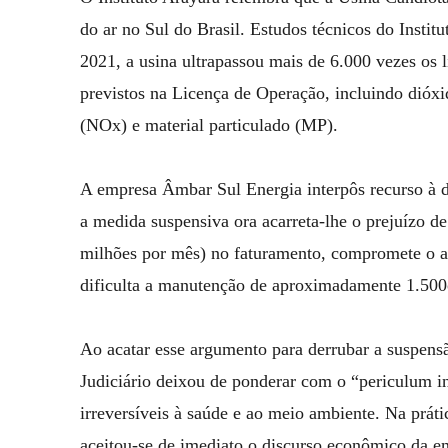
do ar no Sul do Brasil. Estudos técnicos do Insti
2021, a usina ultrapassou mais de 6.000 vezes os 
previstos na Licença de Operação, incluindo dióxi
(NOx) e material particulado (MP).
A empresa Âmbar Sul Energia interpôs recurso à d
a medida suspensiva ora acarreta-lhe o prejuízo d
milhões por mês) no faturamento, compromete o a
dificulta a manutenção de aproximadamente 1.500
Ao acatar esse argumento para derrubar a suspensã
Judiciário deixou de ponderar com o “periculum in
irreversíveis à saúde e ao meio ambiente. Na prát
aceitou-se de imediato o discurso econômico da e