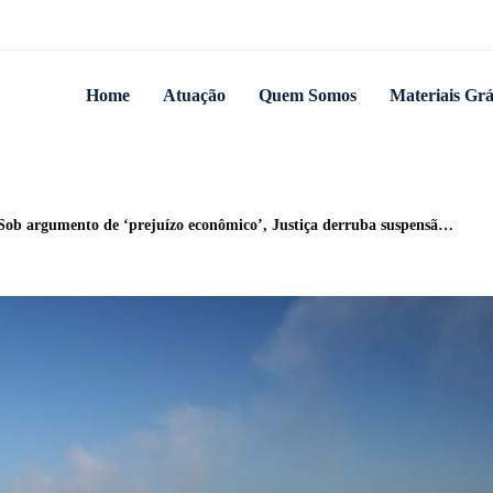
Home
Atuação
Quem Somos
Materiais Grá
 de ‘prejuízo econômico’, Justiça derruba suspensão das licenças de usina e mina em Candiota