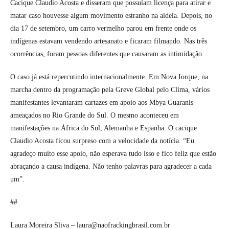
Cacique Claudio Acosta e disseram que possuíam licença para atirar e
matar caso houvesse algum movimento estranho na aldeia. Depois, no
dia 17 de setembro, um carro vermelho parou em frente onde os
indígenas estavam vendendo artesanato e ficaram filmando. Nas três
ocorrências, foram pessoas diferentes que causaram as intimidação.
O caso já está repercutindo internacionalmente. Em Nova Iorque, na
marcha dentro da programação pela Greve Global pelo Clima, vários
manifestantes levantaram cartazes em apoio aos Mbya Guaranis
ameaçados no Rio Grande do Sul. O mesmo aconteceu em
manifestações na África do Sul, Alemanha e Espanha. O cacique
Claudio Acosta ficou surpreso com a velocidade da notícia. “Eu
agradeço muito esse apoio, não esperava tudo isso e fico feliz que estão
abraçando a causa indígena. Não tenho palavras para agradecer a cada
um”.
##
Laura Moreira Sliva – laura@naofrackingbrasil.com.br