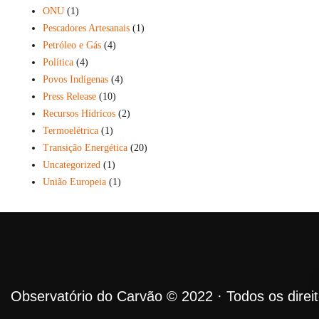
ONU
(1)
Pescadores Artesanais
(1)
Petróleo e Gás
(4)
Política
(4)
Povos Indígenas
(4)
Press Release
(10)
Recursos Hídricos
(2)
Termoelétrica
(1)
Transição Energética
(20)
Uncategorized
(1)
União Europeia
(1)
Observatório do Carvão © 2022 · Todos os direi