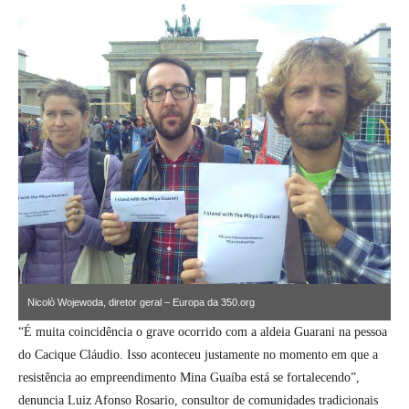
Nicolò Wojewoda, diretor geral – Europa da 350.org
e Will Bates, um dos fundadores da 350org internacional em Berlim.
“É muita coincidência o grave ocorrido com a aldeia Guarani na pessoa
do Cacique Cláudio. Isso aconteceu justamente no momento em que a
resistência ao empreendimento Mina Guaíba está se fortalecendo”,
denuncia Luiz Afonso Rosario, consultor de comunidades tradicionais