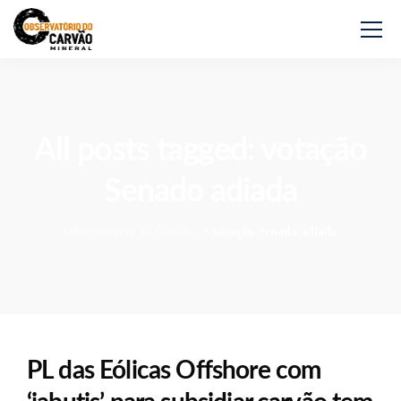
All posts tagged: votação
Senado adiada
Observatório do Carvão
>
votação Senado adiada
PL das Eólicas Offshore com