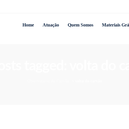
Home
Atuação
Quem Somos
Materiais Grá
posts tagged: volta do c
Observatório do Carvão
>
volta do carvão