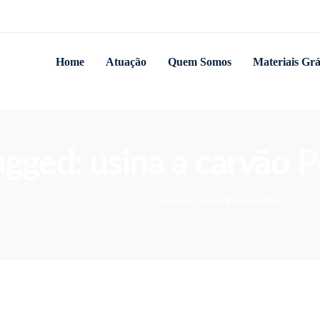
Home
Atuação
Quem Somos
Materiais Grá
tagged: usina a carvão P
Observatório do Carvão
>
usina a carvão Pedras Altas