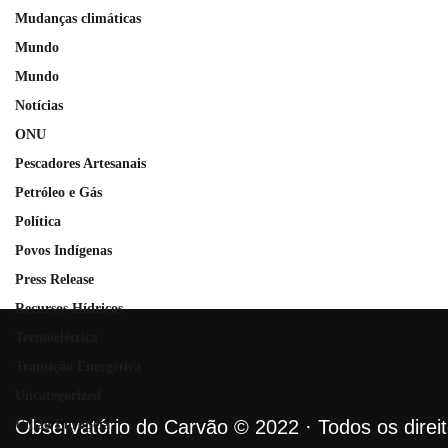
Mudanças climáticas
Mundo
Mundo
Notícias
ONU
Pescadores Artesanais
Petróleo e Gás
Política
Povos Indígenas
Press Release
Recursos Hídricos
Termoelétrica
Transição Energética
Uncategorized
Observatório do Carvão © 2022 · Todos os direi
União Europeia