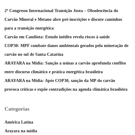
2º Congresso Internacional Transição Justa – Obsolescência do
Carvão Mineral e Metano abre pré-inscrições e discute caminhos
para a transição energética
Carvão em Candiota: Estudo inédito revela riscos à saúde
COP30: MPF combate danos ambientais gerados pela mineração de
carvão no sul de Santa Catarina
ARAYARA na Mídia: Sanção a usinas a carvão aprofunda conflito
entre discurso climático e prática energética brasileira
ARAYARA na Mídia: Após COP30, sanção da MP do carvão
provoca críticas e expõe contradições na agenda climática brasileira
Categorias
América Latina
Arayara na mídia