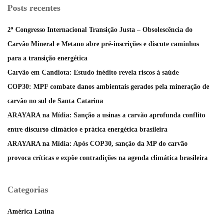
Posts recentes
2º Congresso Internacional Transição Justa – Obsolescência do
Carvão Mineral e Metano abre pré-inscrições e discute caminhos
para a transição energética
Carvão em Candiota: Estudo inédito revela riscos à saúde
COP30: MPF combate danos ambientais gerados pela mineração de
carvão no sul de Santa Catarina
ARAYARA na Mídia: Sanção a usinas a carvão aprofunda conflito
entre discurso climático e prática energética brasileira
ARAYARA na Mídia: Após COP30, sanção da MP do carvão
provoca críticas e expõe contradições na agenda climática brasileira
Categorias
América Latina