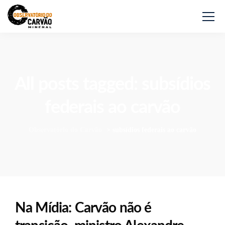
All posts tagged: subsídios
federais ao carvão
Observatório do Carvão
>
subsídios federais ao carvão
Na Mídia: Carvão não é