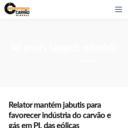
All posts tagged: relatório
Observatório do Carvão
>
relatório
Relator mantém jabutis para
favorecer indústria do carvão e
gás em PL das eólicas