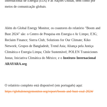
Internacional de Energia (EIA) e as Nações Unidas, bem como por
meios de comunicação globais.
Além do Global Energy Monitor, os coautores do relatório “Boom and
Bust 2024” são: o Centro de Pesquisa em Energia e Ar Limpo; E3G;
Reclaim Finance; Sierra Club; Solutions for Our Climate; Kiko
Network; Grupos de Bangladesh; Trend Asia; Aliança pela Justiça
Climática e Energia Limpa; Chile Sustentável; POLEN Transiciones
Justas; Iniciativa Climática do México; e o
Instituto Internacional
ARAYARA.org
.
O relatório completo está disponível (em português) aqui:
https://globalenergymonitor.org/report/boom-and-bust-coal-2024/