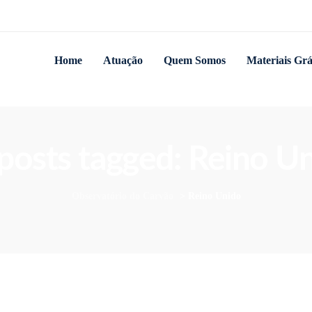
Home
Atuação
Quem Somos
Materiais Grá
 posts tagged: Reino U
Observatório do Carvão
>
Reino Unido