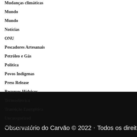
Mudanças climáticas
Mundo
Mundo
Notícias
ONU
Pescadores Artesanais
Petróleo e Gás
Política
Povos Indígenas
Press Release
Recursos Hídricos
Termoelétrica
Transição Energética
Uncategorized
Observatório do Carvão © 2022 · Todos os direi
União Europeia