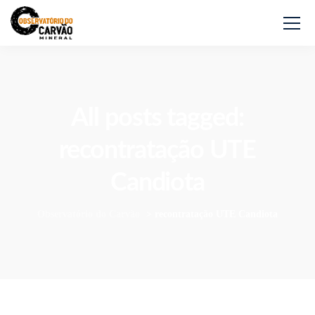
All posts tagged:
recontratação UTE
Candiota
Observatório do Carvão
>
recontratação UTE Candiota