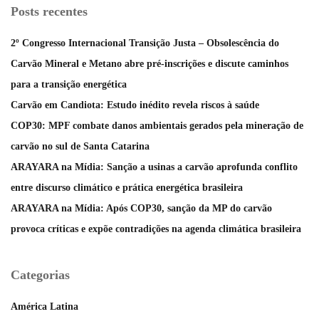
Posts recentes
2º Congresso Internacional Transição Justa – Obsolescência do
Carvão Mineral e Metano abre pré-inscrições e discute caminhos
para a transição energética
Carvão em Candiota: Estudo inédito revela riscos à saúde
COP30: MPF combate danos ambientais gerados pela mineração de
carvão no sul de Santa Catarina
ARAYARA na Mídia: Sanção a usinas a carvão aprofunda conflito
entre discurso climático e prática energética brasileira
ARAYARA na Mídia: Após COP30, sanção da MP do carvão
provoca críticas e expõe contradições na agenda climática brasileira
Categorias
América Latina