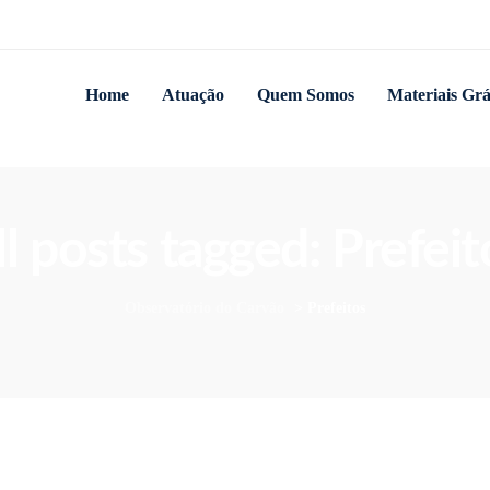
Home
Atuação
Quem Somos
Materiais Grá
ll posts tagged: Prefeit
Observatório do Carvão
>
Prefeitos