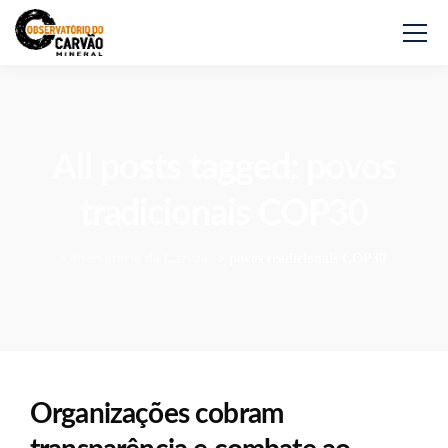
All posts tagged: povos
tradicionais COP30
Observatório do Carvão
>
povos tradicionais COP30
Organizações cobram