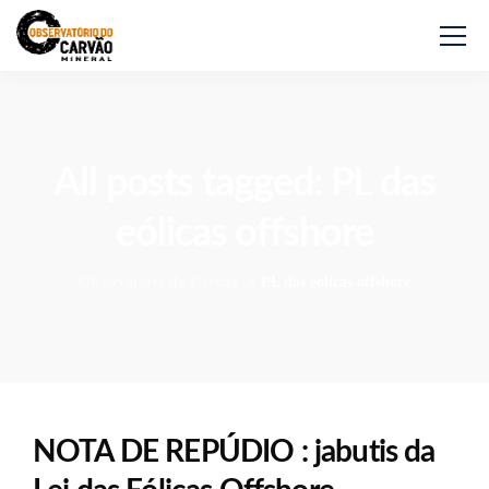
All posts tagged: PL das
eólicas offshore
Observatório do Carvão
>
PL das eólicas offshore
NOTA DE REPÚDIO : jabutis da