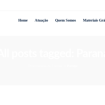
Home
Atuação
Quem Somos
Materiais Grá
All posts tagged: Paran
Observatório do Carvão
>
Paraná