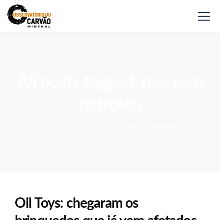
All posts tagged: mar sem
petróleo
Observatório do Carvão
>
mar sem petróleo
Oil Toys: chegaram os