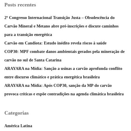
Posts recentes
2º Congresso Internacional Transição Justa – Obsolescência do
Carvão Mineral e Metano abre pré-inscrições e discute caminhos
para a transição energética
Carvão em Candiota: Estudo inédito revela riscos à saúde
COP30: MPF combate danos ambientais gerados pela mineração de
carvão no sul de Santa Catarina
ARAYARA na Mídia: Sanção a usinas a carvão aprofunda conflito
entre discurso climático e prática energética brasileira
ARAYARA na Mídia: Após COP30, sanção da MP do carvão
provoca críticas e expõe contradições na agenda climática brasileira
Categorias
América Latina